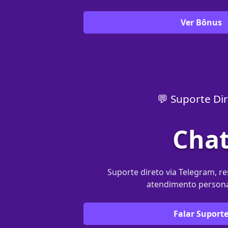
Ver Bônus
💬 Suporte Di
Cha
Suporte direto via Telegram, r
atendimento persona
Falar Suport