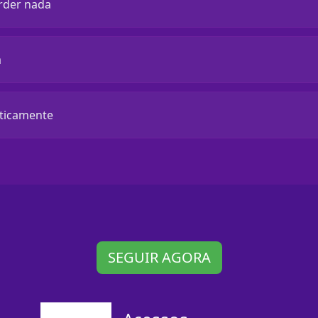
erder nada
a
aticamente
SEGUIR AGORA