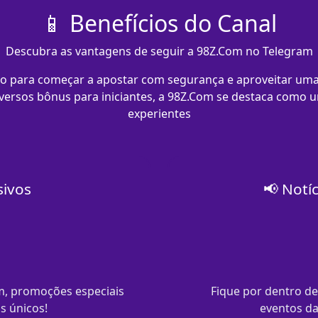
📱 Benefícios do Canal
Descubra as vantagens de seguir a 98Z.Com no Telegram
sso para começar a apostar com segurança e aproveitar uma
versos bônus para iniciantes, a 98Z.Com se destaca como u
experientes
sivos
📢 Notí
m, promoções especiais
Fique por dentro d
s únicos!
eventos da