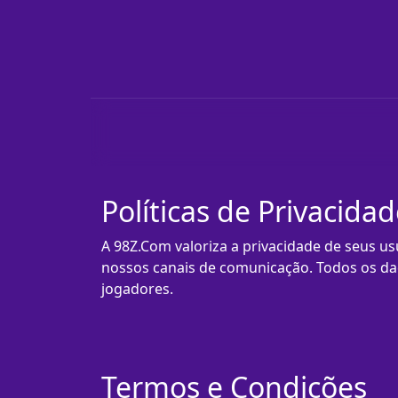
Políticas de Privacida
A 98Z.Com valoriza a privacidade de seus u
nossos canais de comunicação. Todos os dad
jogadores.
Termos e Condições