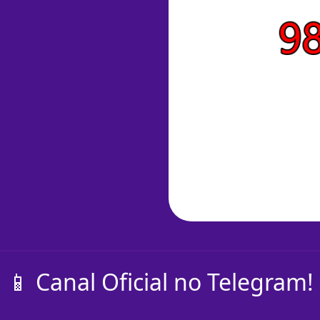
📱 Canal Oficial no Telegram!