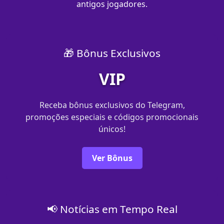
antigos jogadores.
🎁 Bônus Exclusivos
VIP
Receba bônus exclusivos do Telegram,
promoções especiais e códigos promocionais
únicos!
Ver Bônus
📢 Notícias em Tempo Real