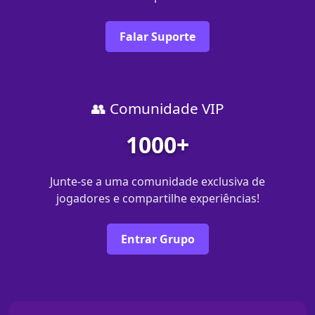
Falar Suporte
👥 Comunidade VIP
1000+
Junte-se a uma comunidade exclusiva de
jogadores e compartilhe experiências!
Entrar Grupo