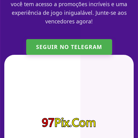
você tem acesso a promoções incríveis e uma
experiência de jogo inigualável. Junte-se aos
vencedores agora!
SEGUIR NO TELEGRAM