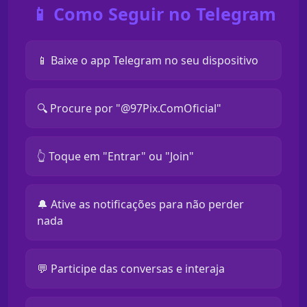
📱 Como Seguir no Telegram
📱 Baixe o app Telegram no seu dispositivo
🔍 Procure por "@97Pix.ComOficial"
👆 Toque em "Entrar" ou "Join"
🔔 Ative as notificações para não perder
nada
💬 Participe das conversas e interaja