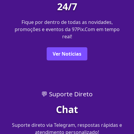
24/7
Fique por dentro de todas as novidades,
promoções e eventos da 97Pix.Com em tempo
real!
Ver Notícias
💬 Suporte Direto
Chat
Suporte direto via Telegram, respostas rápidas e
atendimento personalizado!