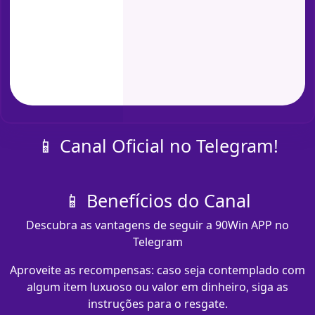
📱 Canal Oficial no Telegram!
📱 Benefícios do Canal
Descubra as vantagens de seguir a 90Win APP no
Telegram
Aproveite as recompensas: caso seja contemplado com
algum item luxuoso ou valor em dinheiro, siga as
instruções para o resgate.