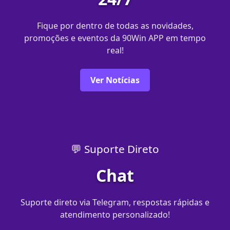
Fique por dentro de todas as novidades,
promoções e eventos da 90Win APP em tempo
real!
Ver Notícias
💬 Suporte Direto
Chat
Suporte direto via Telegram, respostas rápidas e
atendimento personalizado!