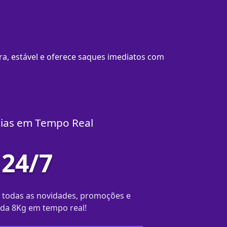
ra, estável e oferece saques imediatos com
cias em Tempo Real
24/7
e todas as novidades, promoções e
 da 8Kg em tempo real!