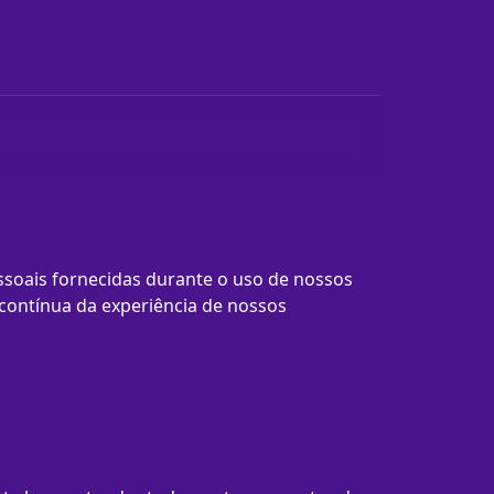
ssoais fornecidas durante o uso de nossos
 contínua da experiência de nossos