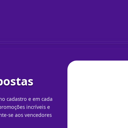
postas
no cadastro e em cada
promoções incríveis e
unte-se aos vencedores