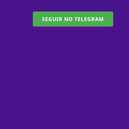
SEGUIR NO TELEGRAM