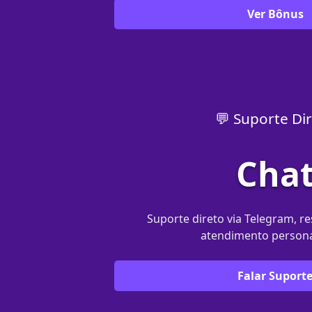
Ver Bônus
💬 Suporte Di
Cha
Suporte direto via Telegram, r
atendimento persona
Falar Suport