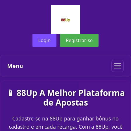
Login
Registrar-se
Menu
📱 88Up A Melhor Plataforma
de Apostas
Cadastre-se na 88Up para ganhar bônus no
cadastro e em cada recarga. Com a 88Up, você