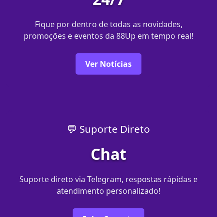
Fique por dentro de todas as novidades,
promoções e eventos da 88Up em tempo real!
Ver Notícias
💬 Suporte Direto
Chat
Suporte direto via Telegram, respostas rápidas e
atendimento personalizado!