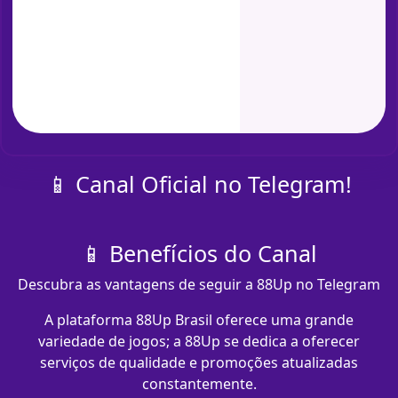
📱 Canal Oficial no Telegram!
📱 Benefícios do Canal
Descubra as vantagens de seguir a 88Up no Telegram
A plataforma 88Up Brasil oferece uma grande
variedade de jogos; a 88Up se dedica a oferecer
serviços de qualidade e promoções atualizadas
constantemente.