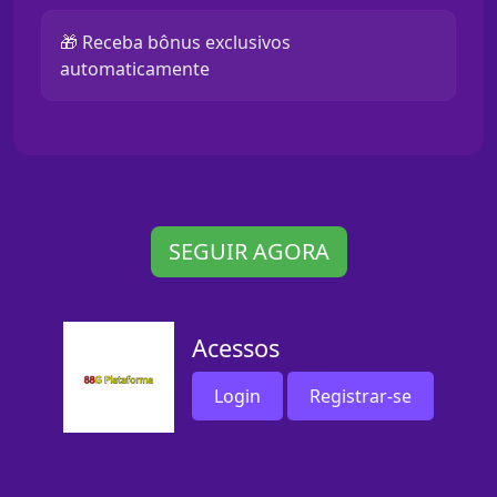
🎁 Receba bônus exclusivos
automaticamente
SEGUIR AGORA
Acessos
Login
Registrar-se