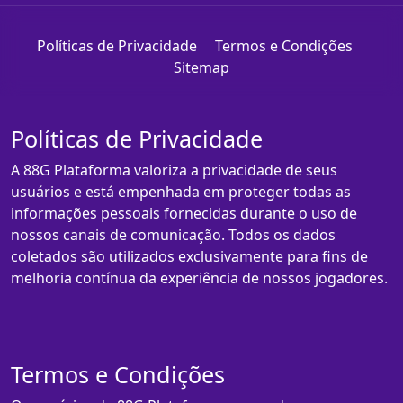
Políticas de Privacidade
Termos e Condições
Sitemap
Políticas de Privacidade
A 88G Plataforma valoriza a privacidade de seus
usuários e está empenhada em proteger todas as
informações pessoais fornecidas durante o uso de
nossos canais de comunicação. Todos os dados
coletados são utilizados exclusivamente para fins de
melhoria contínua da experiência de nossos jogadores.
Termos e Condições