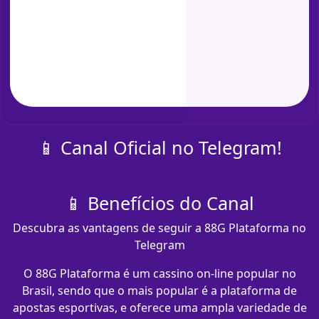
📱 Canal Oficial no Telegram!
📱 Benefícios do Canal
Descubra as vantagens de seguir a 88G Plataforma no
Telegram
O 88G Plataforma é um cassino on-line popular no
Brasil, sendo que o mais popular é a plataforma de
apostas esportivas, e oferece uma ampla variedade de