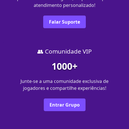
atendimento personalizado!
Falar Suporte
👥 Comunidade VIP
1000+
Junte-se a uma comunidade exclusiva de
jogadores e compartilhe experiências!
Entrar Grupo