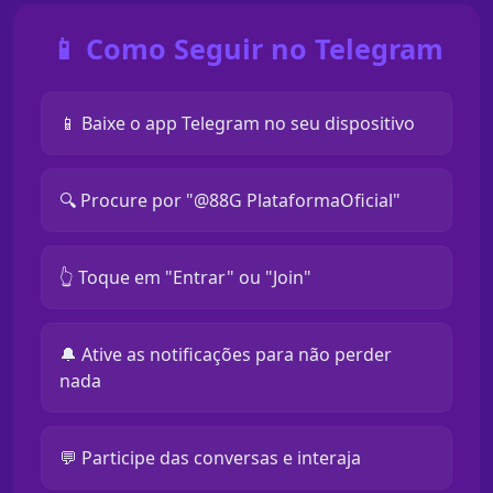
📱 Como Seguir no Telegram
📱 Baixe o app Telegram no seu dispositivo
🔍 Procure por "@88G PlataformaOficial"
👆 Toque em "Entrar" ou "Join"
🔔 Ative as notificações para não perder
nada
💬 Participe das conversas e interaja