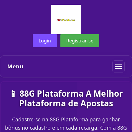
Login
Registrar-se
Menu
📱 88G Plataforma A Melhor
Plataforma de Apostas
Cadastre-se na 88G Plataforma para ganhar
bônus no cadastro e em cada recarga. Com a 88G