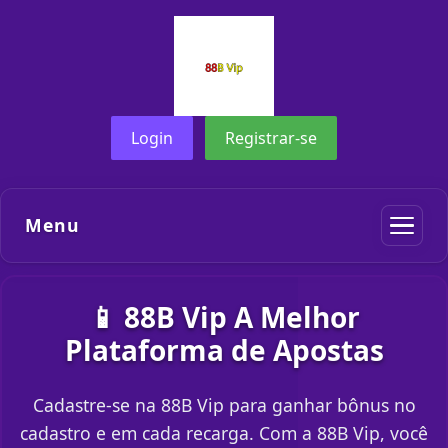
Login
Registrar-se
Menu
📱 88B Vip A Melhor
Plataforma de Apostas
Cadastre-se na 88B Vip para ganhar bônus no
cadastro e em cada recarga. Com a 88B Vip, você