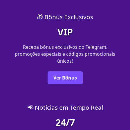
🎁 Bônus Exclusivos
VIP
Receba bônus exclusivos do Telegram,
promoções especiais e códigos promocionais
únicos!
Ver Bônus
📢 Notícias em Tempo Real
24/7