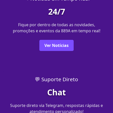
24/7
Fique por dentro de todas as novidades,
promoções e eventos da 889A em tempo real!
Ver Notícias
💬 Suporte Direto
Chat
Suporte direto via Telegram, respostas rápidas e
atendimento personalizado!