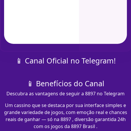
📱 Canal Oficial no Telegram!
📱 Benefícios do Canal
Descubra as vantagens de seguir a 8897 no Telegram
Um cassino que se destaca por sua interface simples e
grande variedade de jogos, com emoção real e chances
reais de ganhar — só na 8897 , diversão garantida 24h
com os jogos da 8897 Brasil .