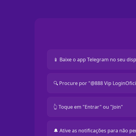
📱 Baixe o app Telegram no seu disp
🔍 Procure por "@888 Vip LoginOfici
👆 Toque em "Entrar" ou "Join"
🔔 Ative as notificações para não p