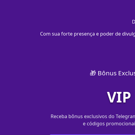
D
Com sua forte presença e poder de divulg
🎁 Bônus Exclu
VIP
Receba bônus exclusivos do Telegra
e códigos promocionai