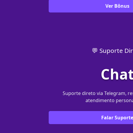
Ver Bônus
💬 Suporte Di
Cha
Suporte direto via Telegram, r
atendimento persona
Falar Suport