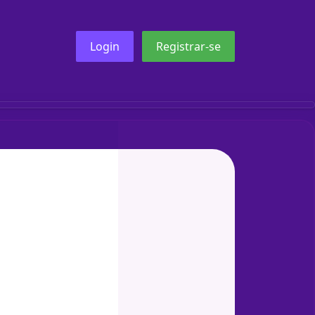
Login
Registrar-se