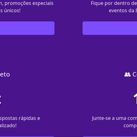
m, promoções especiais
Fique por dentro d
s únicos!
eventos da 
reto
👥 
t
espostas rápidas e
Junte-se a uma com
lizado!
compa