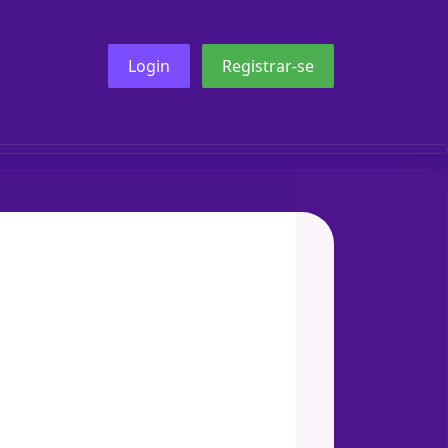
Login
Registrar-se