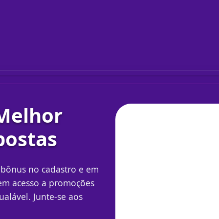
Melhor
postas
 bônus no cadastro e em
tem acesso a promoções
ualável. Junte-se aos