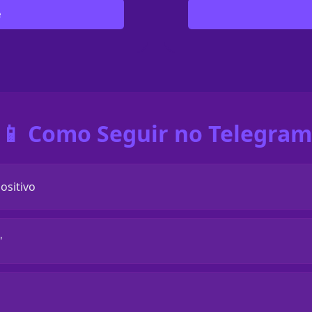
e
📱 Como Seguir no Telegram
ositivo
"