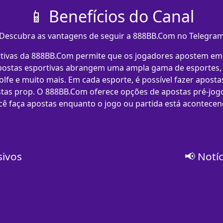
📱 Benefícios do Canal
Descubra as vantagens de seguir a 888BB.Com no Telegra
ortivas da 888BB.Com permite que os jogadores apostem em
 apostas esportivas abrangem uma ampla gama de esportes, i
 golfe e muito mais. Em cada esporte, é possível fazer apo
tas prop. O 888BB.Com oferece opções de apostas pré-jogo 
cê faça apostas enquanto o jogo ou partida está acontecen
sivos
📢 Notí