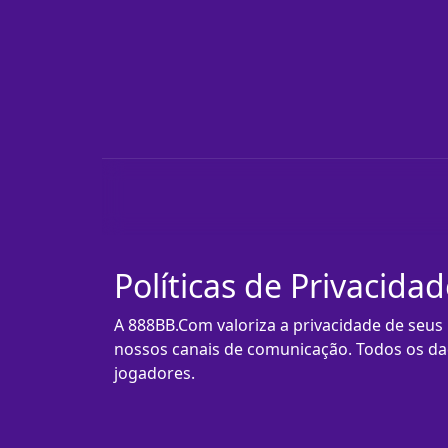
Políticas de Privacida
A 888BB.Com valoriza a privacidade de seu
nossos canais de comunicação. Todos os dad
jogadores.