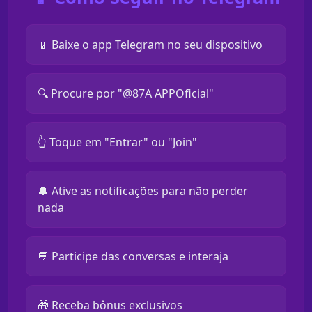
📱 Baixe o app Telegram no seu dispositivo
🔍 Procure por "@87A APPOficial"
👆 Toque em "Entrar" ou "Join"
🔔 Ative as notificações para não perder
nada
💬 Participe das conversas e interaja
🎁 Receba bônus exclusivos