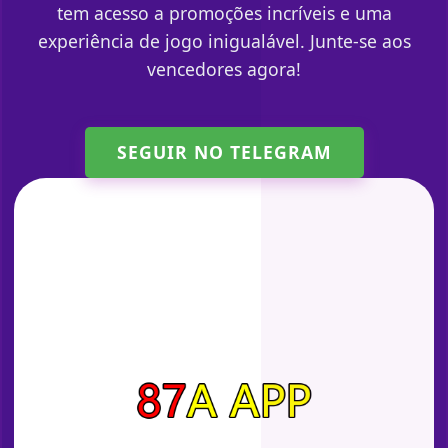
tem acesso a promoções incríveis e uma
experiência de jogo inigualável. Junte-se aos
vencedores agora!
SEGUIR NO TELEGRAM