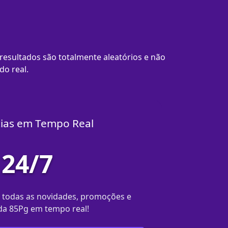
resultados são totalmente aleatórios e não
o real.
cias em Tempo Real
24/7
e todas as novidades, promoções e
da 85Pg em tempo real!