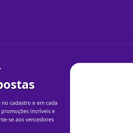
r
postas
 no cadastro e em cada
 promoções incríveis e
unte-se aos vencedores