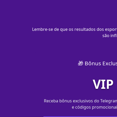
Lembre-se de que os resultados dos esport
são in
🎁 Bônus Exclu
VIP
Receba bônus exclusivos do Telegra
e códigos promocionai