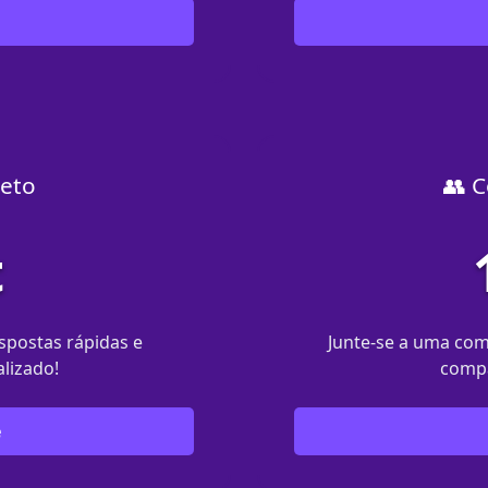
reto
👥 
t
espostas rápidas e
Junte-se a uma com
lizado!
compa
e