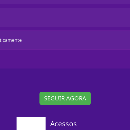
a
aticamente
SEGUIR AGORA
Acessos