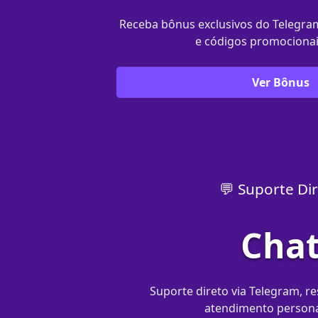
Receba bônus exclusivos do Telegra
e códigos promocionai
Ver Bônus
💬 Suporte Di
Cha
Suporte direto via Telegram, r
atendimento persona