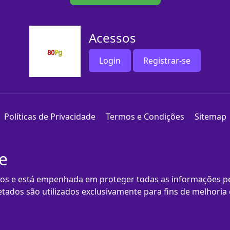
Acessos
Login
Registrar-se
Políticas de Privacidade
Termos e Condições
Sitemap
de
rios e está empenhada em proteger todas as informações p
tados são utilizados exclusivamente para fins de melhoria