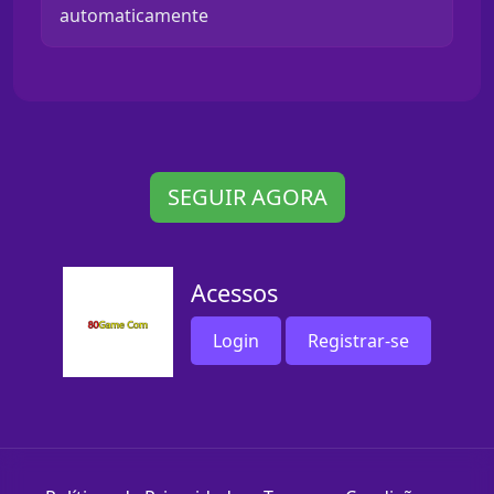
automaticamente
SEGUIR AGORA
Acessos
Login
Registrar-se