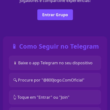
jogadores e compartilhe experiências!
Entrar Grupo
📱 Como Seguir no Telegram
📱 Baixe o app Telegram no seu dispositivo
🔍 Procure por "@800Jogo.ComOficial"
👆 Toque em "Entrar" ou "Join"