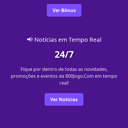
Ver Bônus
📢 Notícias em Tempo Real
24/7
Fique por dentro de todas as novidades,
promoções e eventos da 800Jogo.Com em tempo
real!
Ver Notícias