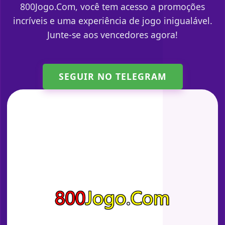
800Jogo.Com, você tem acesso a promoções
incríveis e uma experiência de jogo inigualável.
Junte-se aos vencedores agora!
SEGUIR NO TELEGRAM