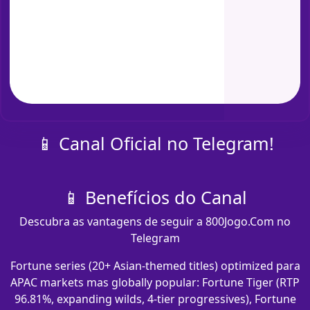
📱 Canal Oficial no Telegram!
📱 Benefícios do Canal
Descubra as vantagens de seguir a 800Jogo.Com no
Telegram
Fortune series (20+ Asian-themed titles) optimized para
APAC markets mas globally popular: Fortune Tiger (RTP
96.81%, expanding wilds, 4-tier progressives), Fortune