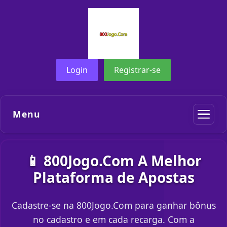
Login
Registrar-se
Menu
📱 800Jogo.Com A Melhor
Plataforma de Apostas
Cadastre-se na 800Jogo.Com para ganhar bônus
no cadastro e em cada recarga. Com a