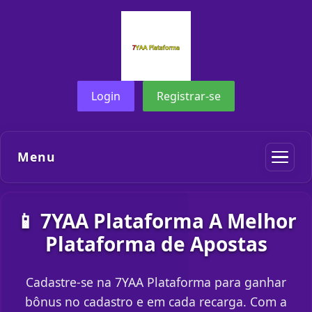
Login
Registrar-se
Menu
📱 7YAA Plataforma A Melhor
Plataforma de Apostas
Cadastre-se na 7YAA Plataforma para ganhar
bônus no cadastro e em cada recarga. Com a