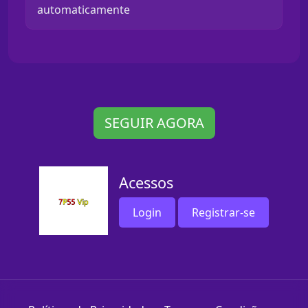
automaticamente
SEGUIR AGORA
Acessos
Login
Registrar-se