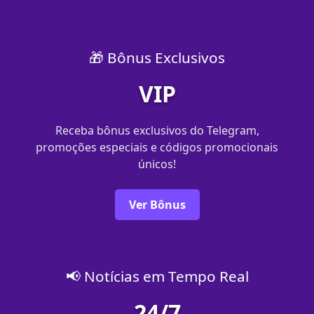
🎁 Bônus Exclusivos
VIP
Receba bônus exclusivos do Telegram,
promoções especiais e códigos promocionais
únicos!
Ver Bônus
📢 Notícias em Tempo Real
24/7