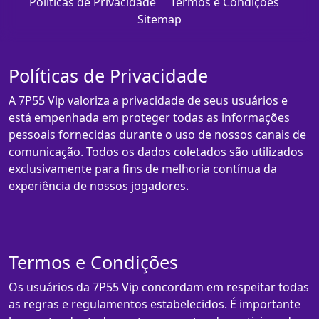
Políticas de Privacidade
Termos e Condições
Sitemap
Políticas de Privacidade
A 7P55 Vip valoriza a privacidade de seus usuários e
está empenhada em proteger todas as informações
pessoais fornecidas durante o uso de nossos canais de
comunicação. Todos os dados coletados são utilizados
exclusivamente para fins de melhoria contínua da
experiência de nossos jogadores.
Termos e Condições
Os usuários da 7P55 Vip concordam em respeitar todas
as regras e regulamentos estabelecidos. É importante