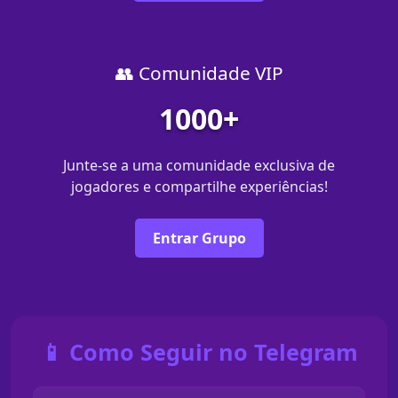
👥 Comunidade VIP
1000+
Junte-se a uma comunidade exclusiva de
jogadores e compartilhe experiências!
Entrar Grupo
📱 Como Seguir no Telegram