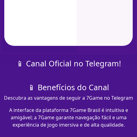
📱 Canal Oficial no Telegram!
📱 Benefícios do Canal
Descubra as vantagens de seguir a 7Game no Telegram
A interface da plataforma 7Game Brasil é intuitiva e
amigável; a 7Game garante navegação fácil e uma
experiência de jogo imersiva e de alta qualidade.