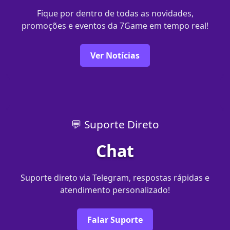
Fique por dentro de todas as novidades,
promoções e eventos da 7Game em tempo real!
Ver Notícias
💬 Suporte Direto
Chat
Suporte direto via Telegram, respostas rápidas e
atendimento personalizado!
Falar Suporte