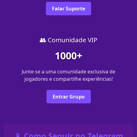
Falar Suporte
👥 Comunidade VIP
1000+
Junte-se a uma comunidade exclusiva de
jogadores e compartilhe experiências!
Entrar Grupo
📱 Como Seguir no Telegram