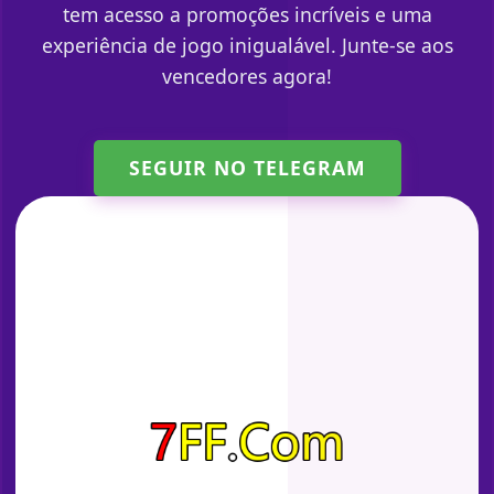
tem acesso a promoções incríveis e uma
experiência de jogo inigualável. Junte-se aos
vencedores agora!
SEGUIR NO TELEGRAM