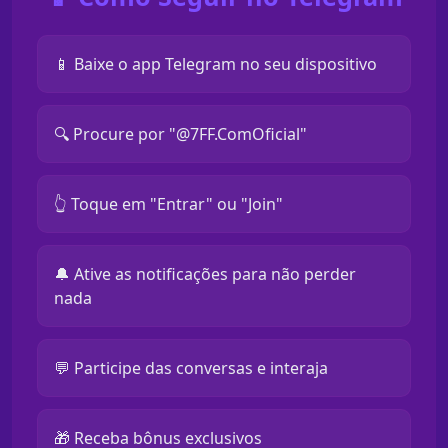
📱 Baixe o app Telegram no seu dispositivo
🔍 Procure por "@7FF.ComOficial"
👆 Toque em "Entrar" ou "Join"
🔔 Ative as notificações para não perder
nada
💬 Participe das conversas e interaja
🎁 Receba bônus exclusivos