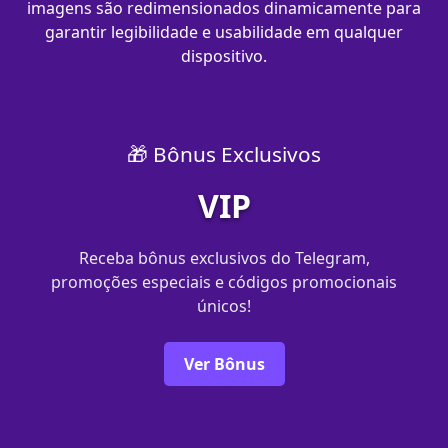
imagens são redimensionados dinamicamente para
garantir legibilidade e usabilidade em qualquer
dispositivo.
🎁 Bônus Exclusivos
VIP
Receba bônus exclusivos do Telegram,
promoções especiais e códigos promocionais
únicos!
Ver Bônus