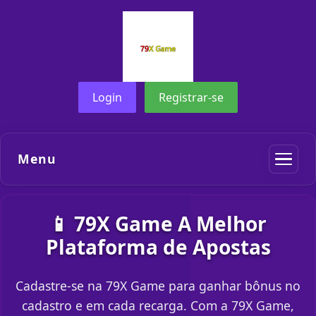
Login
Registrar-se
Menu
📱 79X Game A Melhor
Plataforma de Apostas
Cadastre-se na 79X Game para ganhar bônus no
cadastro e em cada recarga. Com a 79X Game,