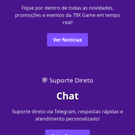
Fique por dentro de todas as novidades,
promoções e eventos da 79X Game em tempo
real!
Ver Notícias
💬 Suporte Direto
Chat
Suporte direto via Telegram, respostas rápidas e
atendimento personalizado!