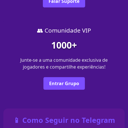
Falar Suporte
👥 Comunidade VIP
1000+
Junte-se a uma comunidade exclusiva de
jogadores e compartilhe experiências!
Entrar Grupo
📱 Como Seguir no Telegram