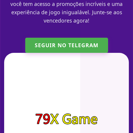
você tem acesso a promoções incríveis e uma
experiência de jogo inigualável. Junte-se aos
vencedores agora!
SEGUIR NO TELEGRAM