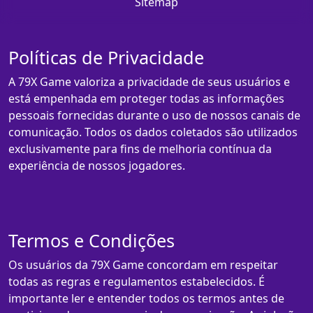
Sitemap
Políticas de Privacidade
A 79X Game valoriza a privacidade de seus usuários e
está empenhada em proteger todas as informações
pessoais fornecidas durante o uso de nossos canais de
comunicação. Todos os dados coletados são utilizados
exclusivamente para fins de melhoria contínua da
experiência de nossos jogadores.
Termos e Condições
Os usuários da 79X Game concordam em respeitar
todas as regras e regulamentos estabelecidos. É
importante ler e entender todos os termos antes de