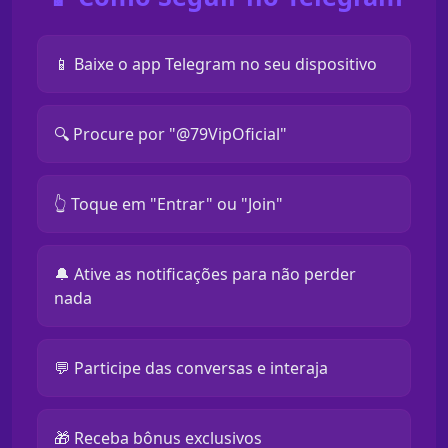
📱 Baixe o app Telegram no seu dispositivo
🔍 Procure por "@79VipOficial"
👆 Toque em "Entrar" ou "Join"
🔔 Ative as notificações para não perder
nada
💬 Participe das conversas e interaja
🎁 Receba bônus exclusivos