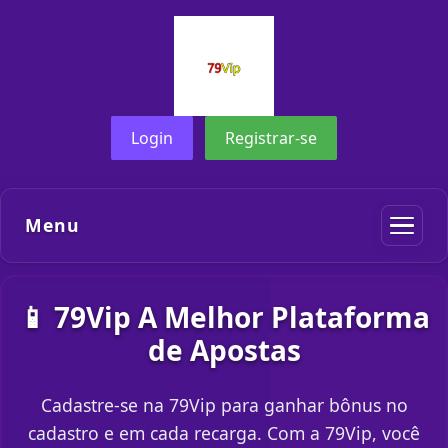
Login
Registrar-se
Menu
📱 79Vip A Melhor Plataforma
de Apostas
Cadastre-se na 79Vip para ganhar bônus no
cadastro e em cada recarga. Com a 79Vip, você