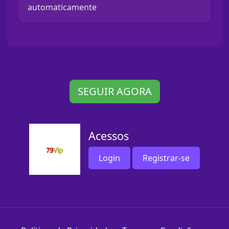
automaticamente
SEGUIR AGORA
Acessos
Login
Registrar-se