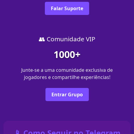
Falar Suporte
👥 Comunidade VIP
1000+
Junte-se a uma comunidade exclusiva de
jogadores e compartilhe experiências!
Entrar Grupo
📱 Como Seguir no Telegram