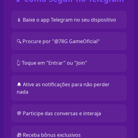
📱 Baixe o app Telegram no seu dispositivo
🔍 Procure por "@78G GameOficial"
👆 Toque em "Entrar" ou "Join"
🔔 Ative as notificações para não perder
nada
💬 Participe das conversas e interaja
🎁 Receba bônus exclusivos