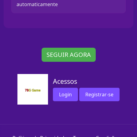
automaticamente
SEGUIR AGORA
Acessos
Login
Registrar-se