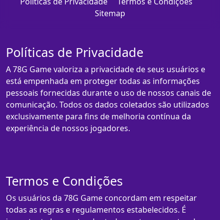
Políticas de Privacidade
Termos e Condições
Sitemap
Políticas de Privacidade
A 78G Game valoriza a privacidade de seus usuários e
está empenhada em proteger todas as informações
pessoais fornecidas durante o uso de nossos canais de
comunicação. Todos os dados coletados são utilizados
exclusivamente para fins de melhoria contínua da
experiência de nossos jogadores.
Termos e Condições
Os usuários da 78G Game concordam em respeitar
todas as regras e regulamentos estabelecidos. É