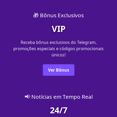
🎁 Bônus Exclusivos
VIP
Receba bônus exclusivos do Telegram,
promoções especiais e códigos promocionais
únicos!
Ver Bônus
📢 Notícias em Tempo Real
24/7