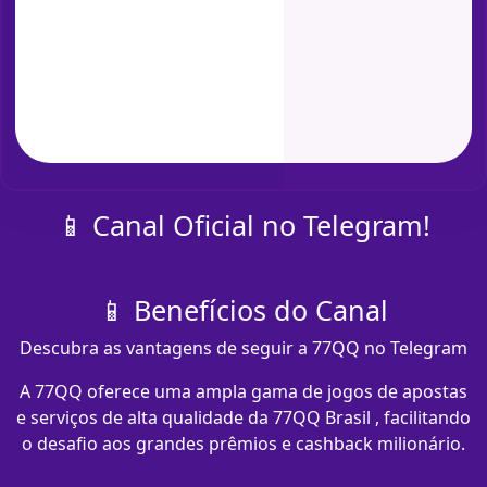
📱 Canal Oficial no Telegram!
📱 Benefícios do Canal
Descubra as vantagens de seguir a 77QQ no Telegram
A 77QQ oferece uma ampla gama de jogos de apostas
e serviços de alta qualidade da 77QQ Brasil , facilitando
o desafio aos grandes prêmios e cashback milionário.