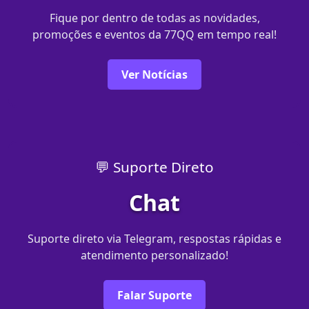
Fique por dentro de todas as novidades,
promoções e eventos da 77QQ em tempo real!
Ver Notícias
💬 Suporte Direto
Chat
Suporte direto via Telegram, respostas rápidas e
atendimento personalizado!
Falar Suporte