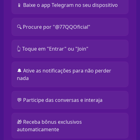
📱 Baixe o app Telegram no seu dispositivo
🔍 Procure por "@77QQOficial"
👆 Toque em "Entrar" ou "Join"
🔔 Ative as notificações para não perder
nada
💬 Participe das conversas e interaja
🎁 Receba bônus exclusivos
automaticamente