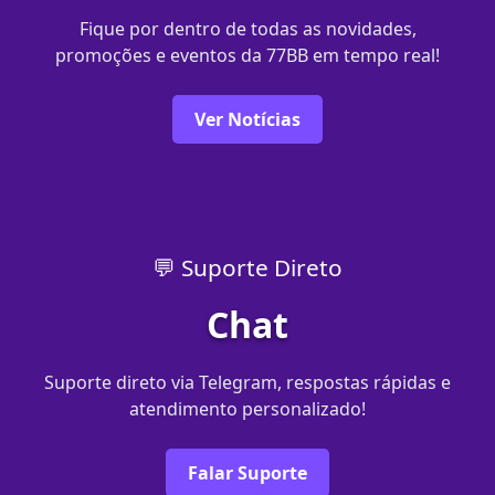
Fique por dentro de todas as novidades,
promoções e eventos da 77BB em tempo real!
Ver Notícias
💬 Suporte Direto
Chat
Suporte direto via Telegram, respostas rápidas e
atendimento personalizado!
Falar Suporte