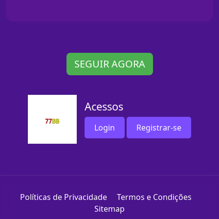
SEGUIR AGORA
Acessos
Login
Registrar-se
Políticas de Privacidade
Termos e Condições
Sitemap