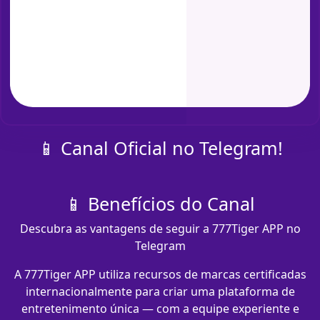
📱 Canal Oficial no Telegram!
📱 Benefícios do Canal
Descubra as vantagens de seguir a 777Tiger APP no
Telegram
A 777Tiger APP utiliza recursos de marcas certificadas
internacionalmente para criar uma plataforma de
entretenimento única — com a equipe experiente e