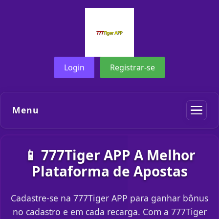
Login
Registrar-se
Menu
📱 777Tiger APP A Melhor
Plataforma de Apostas
Cadastre-se na 777Tiger APP para ganhar bônus
no cadastro e em cada recarga. Com a 777Tiger