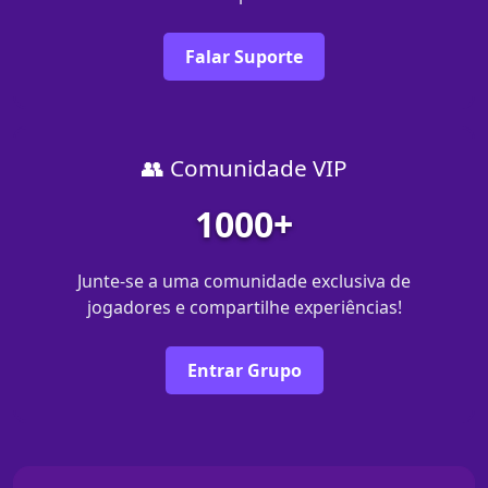
Falar Suporte
👥 Comunidade VIP
1000+
Junte-se a uma comunidade exclusiva de
jogadores e compartilhe experiências!
Entrar Grupo