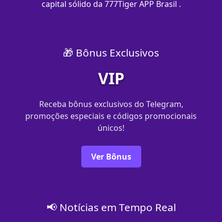
capital sólido da 777Tiger APP Brasil .
🎁 Bônus Exclusivos
VIP
Receba bônus exclusivos do Telegram,
promoções especiais e códigos promocionais
únicos!
Ver Bônus
📢 Notícias em Tempo Real