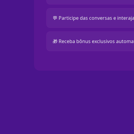
💬 Participe das conversas e interaj
🎁 Receba bônus exclusivos autom