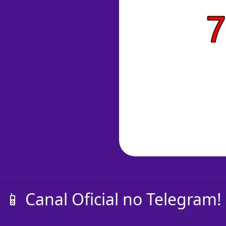
📱 Canal Oficial no Telegram!