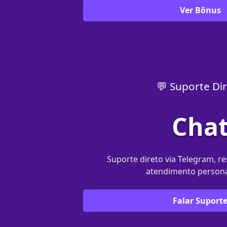
Ver Bônus
💬 Suporte Di
Cha
Suporte direto via Telegram, r
atendimento persona
Falar Suport