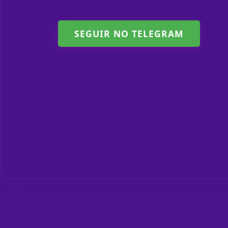
SEGUIR NO TELEGRAM