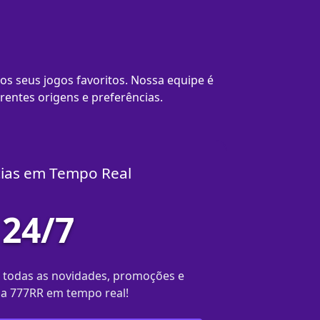
s seus jogos favoritos. Nossa equipe é
rentes origens e preferências.
cias em Tempo Real
24/7
e todas as novidades, promoções e
a 777RR em tempo real!