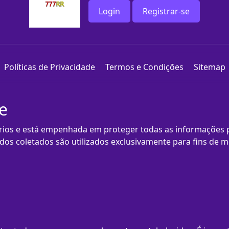
Login
Registrar-se
Políticas de Privacidade
Termos e Condições
Sitemap
de
ários e está empenhada em proteger todas as informações 
os coletados são utilizados exclusivamente para fins de m