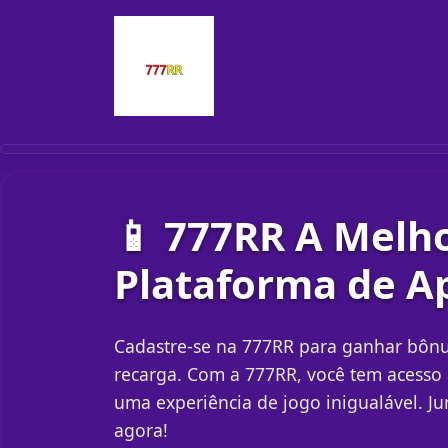
📱 777RR A Melh
Plataforma de A
Cadastre-se na 777RR para ganhar bônu
recarga. Com a 777RR, você tem acesso 
uma experiência de jogo inigualável. J
agora!