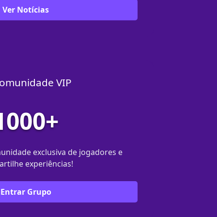
Ver Notícias
Comunidade VIP
1000+
unidade exclusiva de jogadores e
rtilhe experiências!
Entrar Grupo