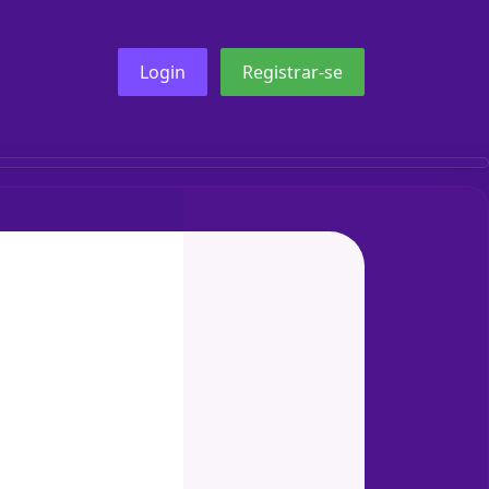
Login
Registrar-se