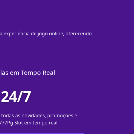
 experiência de jogo online, oferecendo
.
cias em Tempo Real
24/7
e todas as novidades, promoções e
777Pg Slot em tempo real!