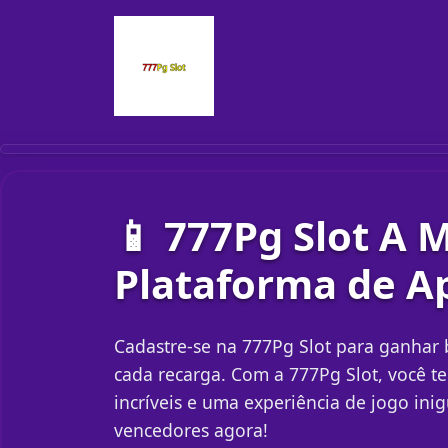
📱 777Pg Slot A 
Plataforma de A
Cadastre-se na 777Pg Slot para ganhar
cada recarga. Com a 777Pg Slot, você 
incríveis e uma experiência de jogo inig
vencedores agora!