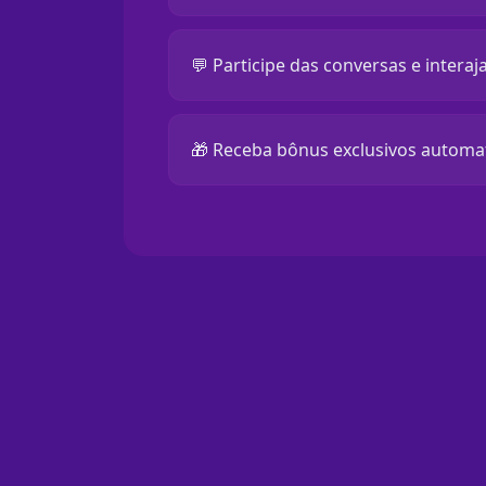
💬 Participe das conversas e interaj
🎁 Receba bônus exclusivos autom