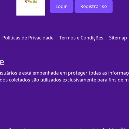
Login
Registrar-se
Políticas de Privacidade
Termos e Condições
Sitemap
de
s usuários e está empenhada em proteger todas as informaç
os coletados são utilizados exclusivamente para fins de m