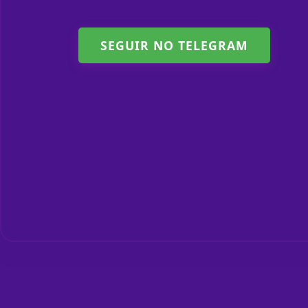
SEGUIR NO TELEGRAM