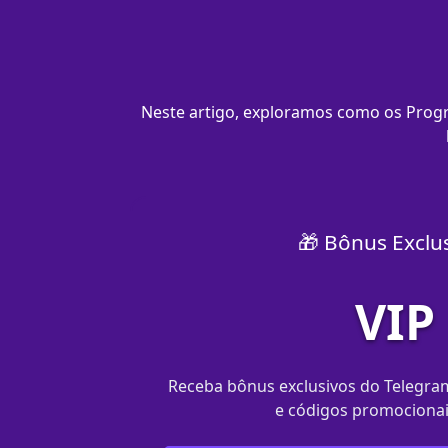
Neste artigo, exploramos como os Progr
🎁 Bônus Exclu
VIP
Receba bônus exclusivos do Telegra
e códigos promocionai