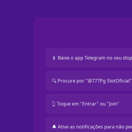
📱 Baixe o app Telegram no seu disp
🔍 Procure por "@777Pg SlotOficial"
👆 Toque em "Entrar" ou "Join"
🔔 Ative as notificações para não p