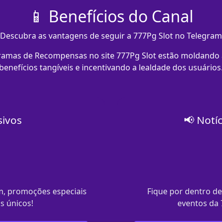
📱 Benefícios do Canal
Descubra as vantagens de seguir a 777Pg Slot no Telegram
amas de Recompensas no site 777Pg Slot estão moldando a
benefícios tangíveis e incentivando a lealdade dos usuários
sivos
📢 Notí
m, promoções especiais
Fique por dentro d
s únicos!
eventos da 