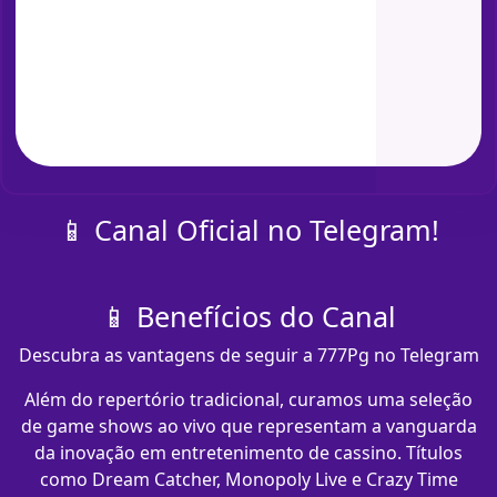
📱 Canal Oficial no Telegram!
📱 Benefícios do Canal
Descubra as vantagens de seguir a 777Pg no Telegram
Além do repertório tradicional, curamos uma seleção
de game shows ao vivo que representam a vanguarda
da inovação em entretenimento de cassino. Títulos
como Dream Catcher, Monopoly Live e Crazy Time