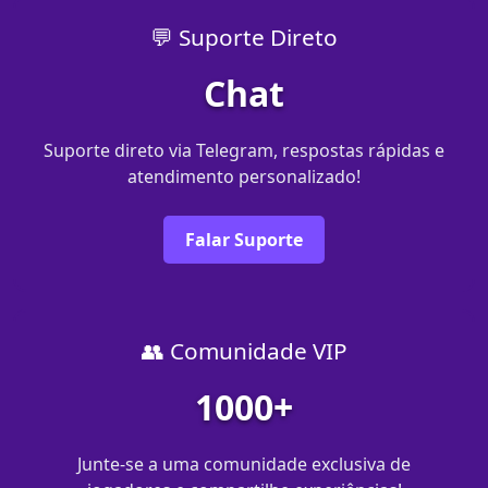
💬 Suporte Direto
Chat
Suporte direto via Telegram, respostas rápidas e
atendimento personalizado!
Falar Suporte
👥 Comunidade VIP
1000+
Junte-se a uma comunidade exclusiva de