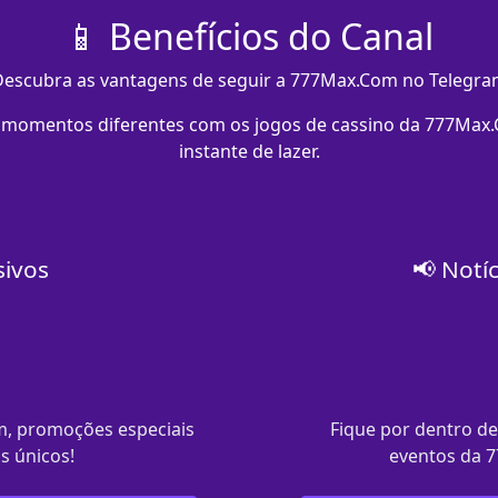
📱 Benefícios do Canal
escubra as vantagens de seguir a 777Max.Com no Telegr
va momentos diferentes com os jogos de cassino da 777Ma
instante de lazer.
sivos
📢 Notí
m, promoções especiais
Fique por dentro d
s únicos!
eventos da 