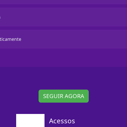
a
aticamente
SEGUIR AGORA
Acessos