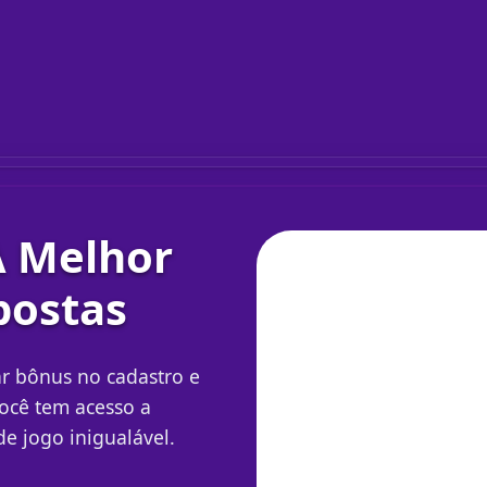
A Melhor
postas
r bônus no cadastro e
ocê tem acesso a
e jogo inigualável.