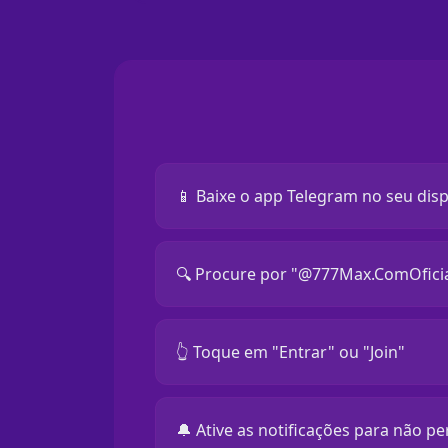
📱 Baixe o app Telegram no seu disp
🔍 Procure por "@777Max.ComOficia
👆 Toque em "Entrar" ou "Join"
🔔 Ative as notificações para não p