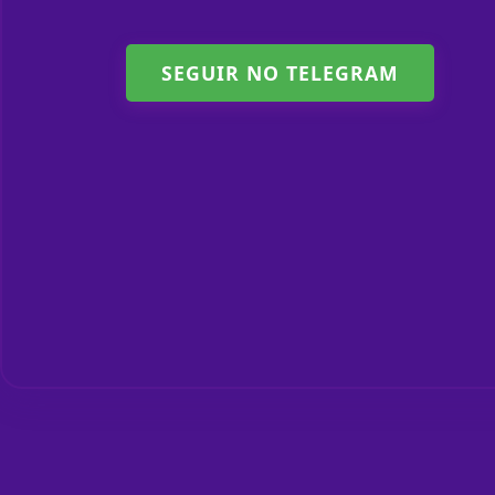
SEGUIR NO TELEGRAM