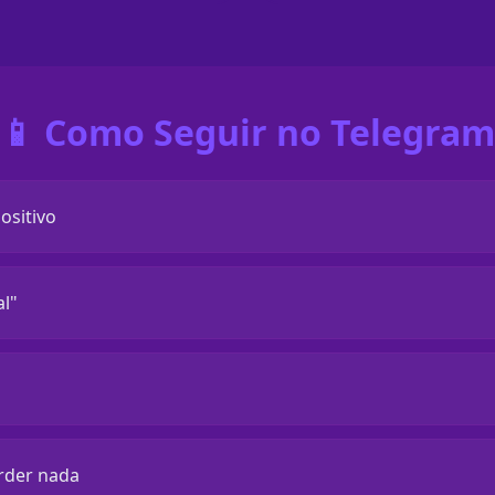
📱 Como Seguir no Telegram
ositivo
l"
erder nada