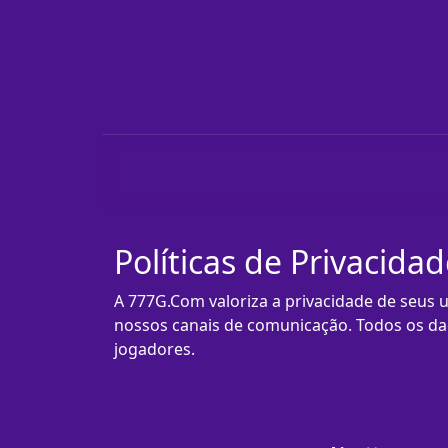
Políticas de Privacida
A 777G.Com valoriza a privacidade de seus
nossos canais de comunicação. Todos os dad
jogadores.