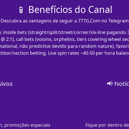
📱 Benefícios do Canal
Descubra as vantagens de seguir a 777G.Com no Telegram
inside bets (straight/split/street/corner/six-line pagando 3
:1), call bets (voisins, orphelins, tiers covering wheel sec
ational, não predictive devido para random nature), favorit
ighbor/section betting. Live spin rates ~40-50 per hora b
sivos
📢 Notí
m, promoções especiais
Fique por dentro d