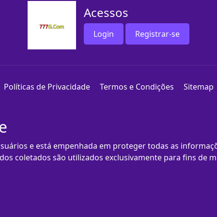
Acessos
Login
Registrar-se
Políticas de Privacidade
Termos e Condições
Sitemap
de
 usuários e está empenhada em proteger todas as informaçõ
os coletados são utilizados exclusivamente para fins de m