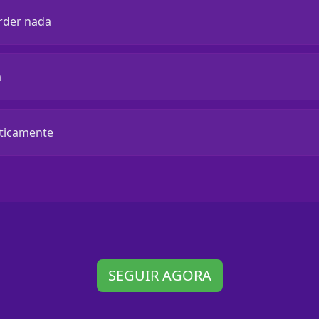
erder nada
a
aticamente
SEGUIR AGORA