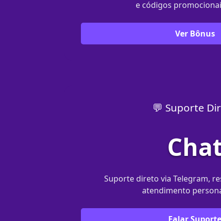
e códigos promocionai
Ver Bônus
💬 Suporte Di
Cha
Suporte direto via Telegram, r
atendimento persona
Falar Suport