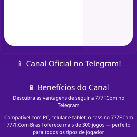
📱 Canal Oficial no Telegram!
📱 Benefícios do Canal
Descubra as vantagens de seguir a 777F.Com no
Telegram
Compatível com PC, celular e tablet, o cassino 777F.Com
777F.Com Brasil oferece mais de 300 jogos — perfeito
para todos os tipos de jogador.