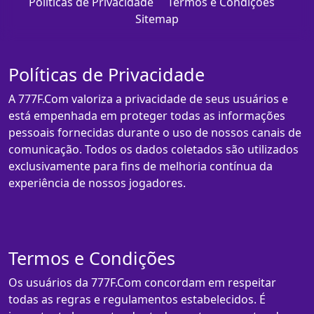
Políticas de Privacidade
Termos e Condições
Sitemap
Políticas de Privacidade
A 777F.Com valoriza a privacidade de seus usuários e
está empenhada em proteger todas as informações
pessoais fornecidas durante o uso de nossos canais de
comunicação. Todos os dados coletados são utilizados
exclusivamente para fins de melhoria contínua da
experiência de nossos jogadores.
Termos e Condições
Os usuários da 777F.Com concordam em respeitar
todas as regras e regulamentos estabelecidos. É