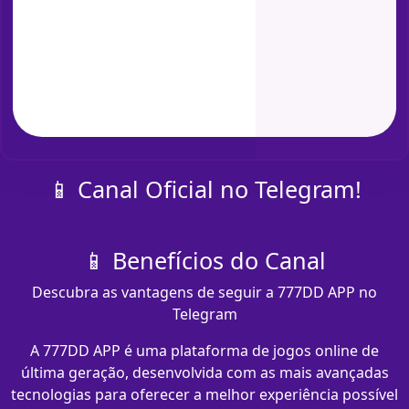
📱 Canal Oficial no Telegram!
📱 Benefícios do Canal
Descubra as vantagens de seguir a 777DD APP no
Telegram
A 777DD APP é uma plataforma de jogos online de
última geração, desenvolvida com as mais avançadas
tecnologias para oferecer a melhor experiência possível