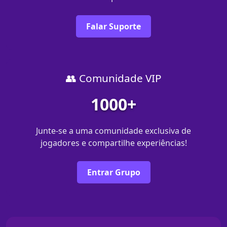
Falar Suporte
👥 Comunidade VIP
1000+
Junte-se a uma comunidade exclusiva de
jogadores e compartilhe experiências!
Entrar Grupo