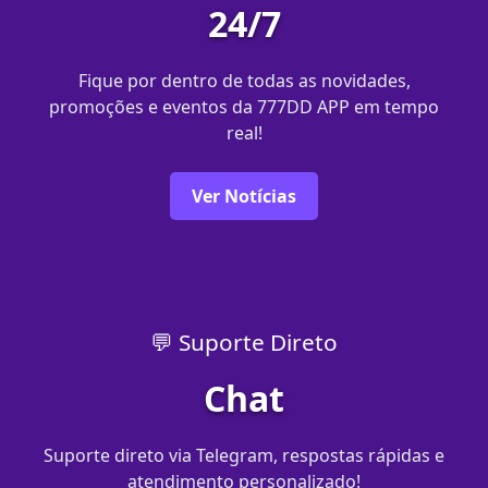
24/7
Fique por dentro de todas as novidades,
promoções e eventos da 777DD APP em tempo
real!
Ver Notícias
💬 Suporte Direto
Chat
Suporte direto via Telegram, respostas rápidas e
atendimento personalizado!