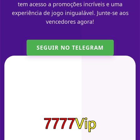
tem acesso a promoções incríveis e uma
experiência de jogo inigualável. Junte-se aos
vencedores agora!
SEGUIR NO TELEGRAM