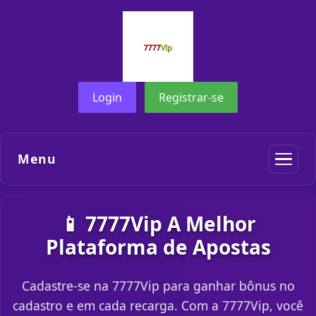
Login
Registrar-se
Menu
📱 7777Vip A Melhor
Plataforma de Apostas
Cadastre-se na 7777Vip para ganhar bônus no
cadastro e em cada recarga. Com a 7777Vip, você