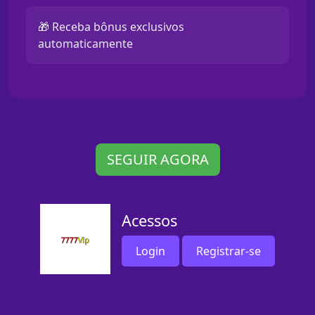
🎁 Receba bônus exclusivos
automaticamente
SEGUIR AGORA
Acessos
Login
Registrar-se