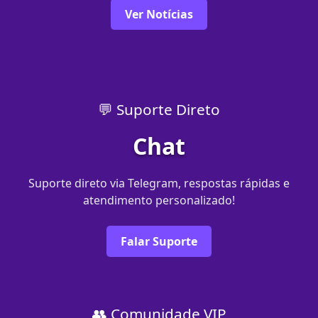
Ver Notícias
💬 Suporte Direto
Chat
Suporte direto via Telegram, respostas rápidas e
atendimento personalizado!
Falar Suporte
👥 Comunidade VIP