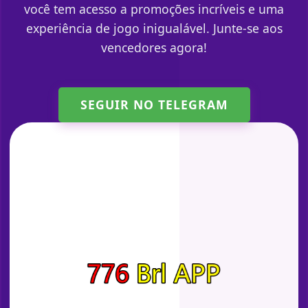
você tem acesso a promoções incríveis e uma
experiência de jogo inigualável. Junte-se aos
vencedores agora!
SEGUIR NO TELEGRAM