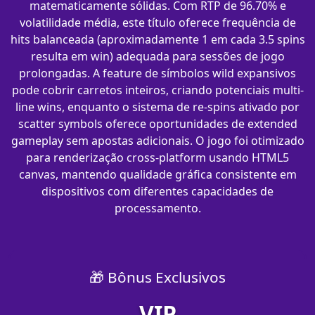
matematicamente sólidas. Com RTP de 96.70% e
volatilidade média, este título oferece frequência de
hits balanceada (aproximadamente 1 em cada 3.5 spins
resulta em win) adequada para sessões de jogo
prolongadas. A feature de símbolos wild expansivos
pode cobrir carretos inteiros, criando potenciais multi-
line wins, enquanto o sistema de re-spins ativado por
scatter symbols oferece oportunidades de extended
gameplay sem apostas adicionais. O jogo foi otimizado
para renderização cross-platform usando HTML5
canvas, mantendo qualidade gráfica consistente em
dispositivos com diferentes capacidades de
processamento.
🎁 Bônus Exclusivos
VIP