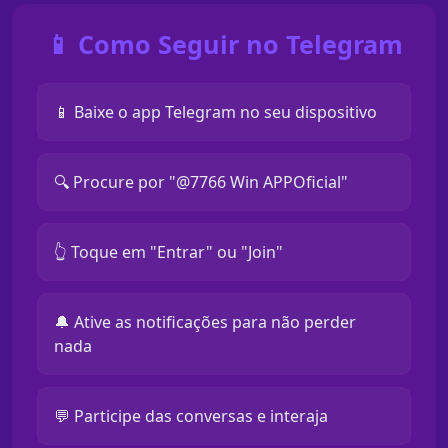
📱 Como Seguir no Telegram
📱 Baixe o app Telegram no seu dispositivo
🔍 Procure por "@7766 Win APPOficial"
👆 Toque em "Entrar" ou "Join"
🔔 Ative as notificações para não perder
nada
💬 Participe das conversas e interaja