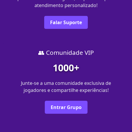
atendimento personalizado!
Falar Suporte
👥 Comunidade VIP
1000+
Junte-se a uma comunidade exclusiva de
jogadores e compartilhe experiências!
Entrar Grupo