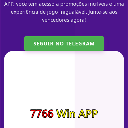
APP, você tem acesso a promoções incríveis e uma
experiência de jogo inigualável. Junte-se aos
vencedores agora!
SEGUIR NO TELEGRAM