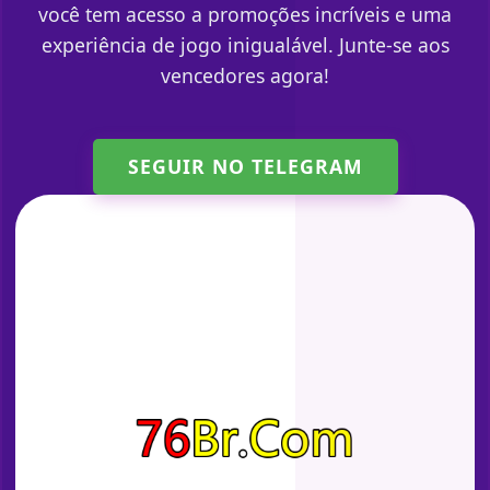
você tem acesso a promoções incríveis e uma
experiência de jogo inigualável. Junte-se aos
vencedores agora!
SEGUIR NO TELEGRAM