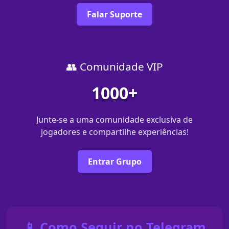
Falar Suporte
👥 Comunidade VIP
1000+
Junte-se a uma comunidade exclusiva de
jogadores e compartilhe experiências!
Entrar Grupo
📱 Como Seguir no Telegram