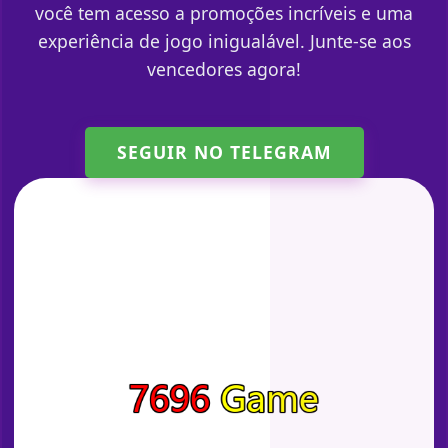
você tem acesso a promoções incríveis e uma
experiência de jogo inigualável. Junte-se aos
vencedores agora!
SEGUIR NO TELEGRAM