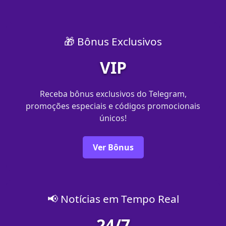
🎁 Bônus Exclusivos
VIP
Receba bônus exclusivos do Telegram,
promoções especiais e códigos promocionais
únicos!
Ver Bônus
📢 Notícias em Tempo Real
24/7