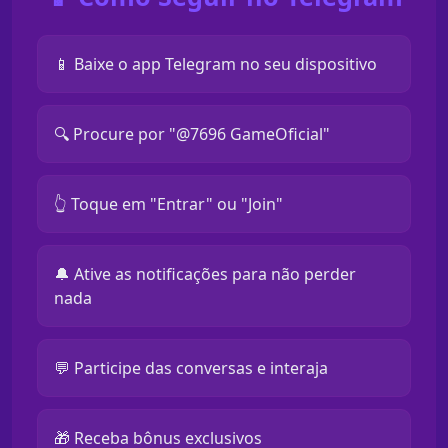
📱 Baixe o app Telegram no seu dispositivo
🔍 Procure por "@7696 GameOficial"
👆 Toque em "Entrar" ou "Join"
🔔 Ative as notificações para não perder
nada
💬 Participe das conversas e interaja
🎁 Receba bônus exclusivos