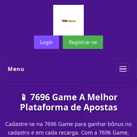
Login
Registrar-se
Menu
📱 7696 Game A Melhor
Plataforma de Apostas
Cadastre-se na 7696 Game para ganhar bônus no
cadastro e em cada recarga. Com a 7696 Game,