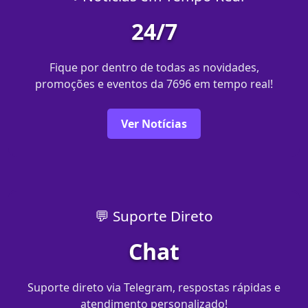
24/7
Fique por dentro de todas as novidades,
promoções e eventos da 7696 em tempo real!
Ver Notícias
💬 Suporte Direto
Chat
Suporte direto via Telegram, respostas rápidas e
atendimento personalizado!