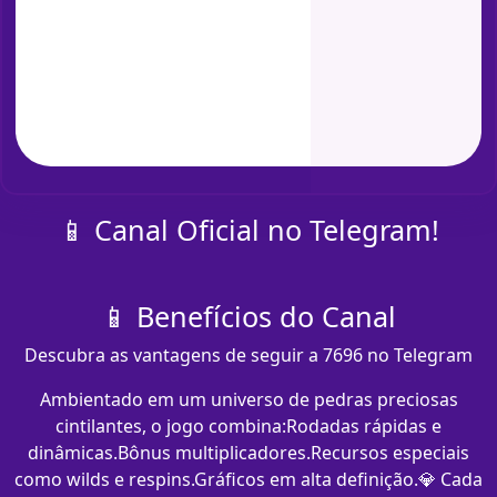
📱 Canal Oficial no Telegram!
📱 Benefícios do Canal
Descubra as vantagens de seguir a 7696 no Telegram
Ambientado em um universo de pedras preciosas
cintilantes, o jogo combina:Rodadas rápidas e
dinâmicas.Bônus multiplicadores.Recursos especiais
como wilds e respins.Gráficos em alta definição.💎 Cada