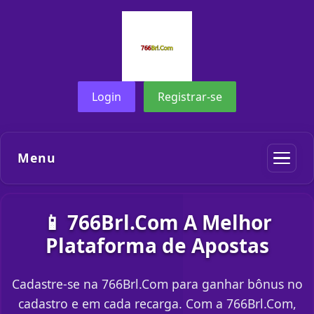
Login
Registrar-se
Menu
📱 766Brl.Com A Melhor
Plataforma de Apostas
Cadastre-se na 766Brl.Com para ganhar bônus no
cadastro e em cada recarga. Com a 766Brl.Com,