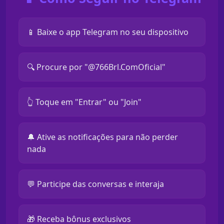
📱 Baixe o app Telegram no seu dispositivo
🔍 Procure por "@766Brl.ComOficial"
👆 Toque em "Entrar" ou "Join"
🔔 Ative as notificações para não perder
nada
💬 Participe das conversas e interaja
🎁 Receba bônus exclusivos