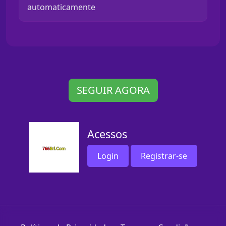
automaticamente
SEGUIR AGORA
Acessos
Login
Registrar-se