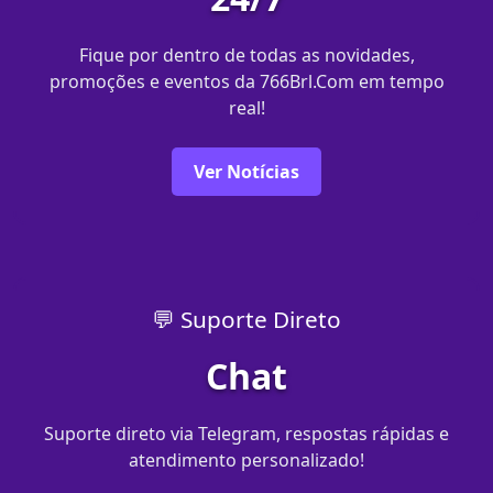
Fique por dentro de todas as novidades,
promoções e eventos da 766Brl.Com em tempo
real!
Ver Notícias
💬 Suporte Direto
Chat
Suporte direto via Telegram, respostas rápidas e
atendimento personalizado!