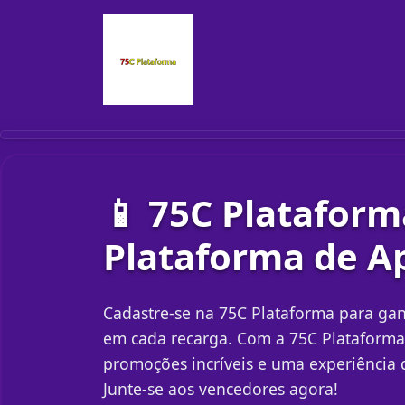
📱 75C Platafor
Plataforma de A
Cadastre-se na 75C Plataforma para ga
em cada recarga. Com a 75C Plataforma
promoções incríveis e uma experiência d
Junte-se aos vencedores agora!