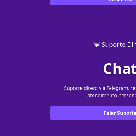
💬 Suporte Di
Cha
Suporte direto via Telegram, r
atendimento persona
Falar Suport