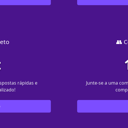
reto
👥 
t
espostas rápidas e
Junte-se a uma com
lizado!
compa
e