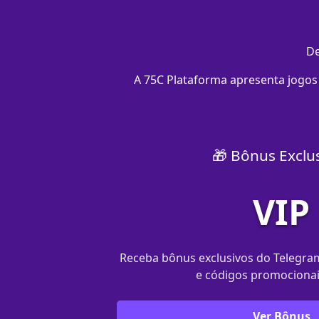
De
A 75C Plataforma apresenta jogos 
🎁 Bônus Exclu
VIP
Receba bônus exclusivos do Telegra
e códigos promocionai
Ver Bônus