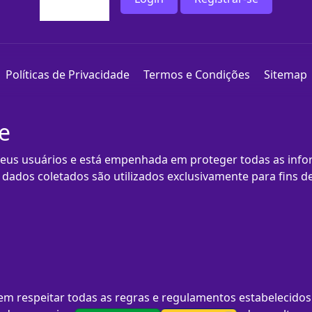
Políticas de Privacidade
Termos e Condições
Sitemap
de
 seus usuários e está empenhada em proteger todas as inf
dados coletados são utilizados exclusivamente para fins d
 respeitar todas as regras e regulamentos estabelecidos.