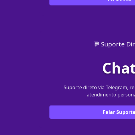
💬 Suporte Di
Cha
Suporte direto via Telegram, r
atendimento persona
Falar Suport