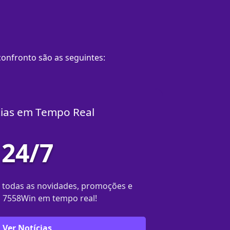
onfronto são as seguintes:
cias em Tempo Real
24/7
e todas as novidades, promoções e
 7558Win em tempo real!
Ver Notícias