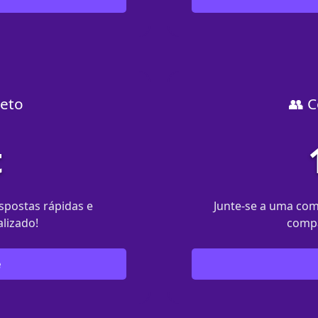
reto
👥 
t
espostas rápidas e
Junte-se a uma com
lizado!
compa
e