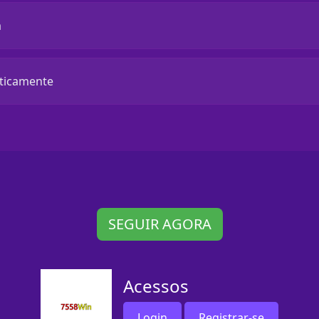
a
aticamente
SEGUIR AGORA
Acessos
Login
Registrar-se