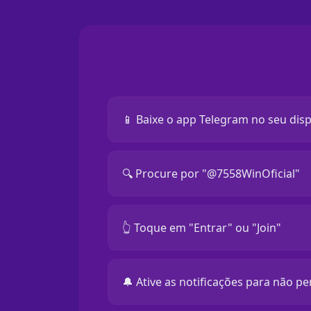
📱 Baixe o app Telegram no seu disp
🔍 Procure por "@7558WinOficial"
👆 Toque em "Entrar" ou "Join"
🔔 Ative as notificações para não p