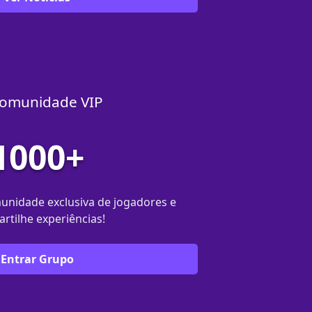
Comunidade VIP
1000+
unidade exclusiva de jogadores e
rtilhe experiências!
Entrar Grupo