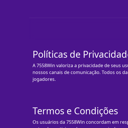
Políticas de Privacida
A 7558Win valoriza a privacidade de seus u
nossos canais de comunicação. Todos os dad
jogadores.
Termos e Condições
Os usuários da 7558Win concordam em respe