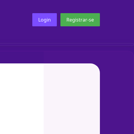
Login
Registrar-se