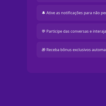
🔔 Ative as notificações para não p
💬 Participe das conversas e interaj
🎁 Receba bônus exclusivos autom