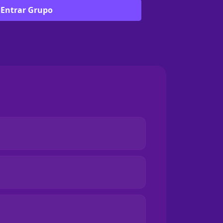
Entrar Grupo