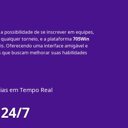
 possibilidade de se inscrever em equipes,
 qualquer torneio, e a plataforma
705Win
is. Oferecendo uma interface amigável e
es que buscam melhorar suas habilidades
cias em Tempo Real
24/7