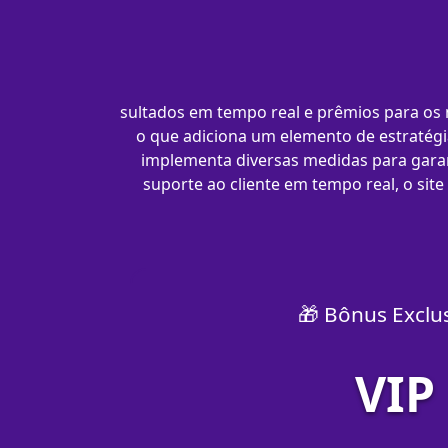
sultados em tempo real e prêmios para os 
o que adiciona um elemento de estratégia
implementa diversas medidas para garan
suporte ao cliente em tempo real, o si
🎁 Bônus Exclu
VIP