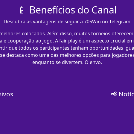
📱 Benefícios do Canal
Descubra as vantagens de seguir a 705Win no Telegram
melhores colocados. Além disso, muitos torneios oferecem a
 e cooperação ao jogo. A fair play é um aspecto crucial em
tir que todos os participantes tenham oportunidades igua
te se destaca como uma das melhores opções para jogador
enquanto se divertem. O envo.
sivos
📢 Notí