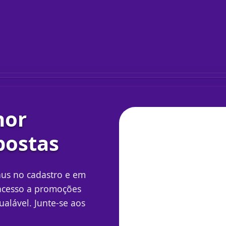
hor
postas
us no cadastro e em
acesso a promoções
ualável. Junte-se aos