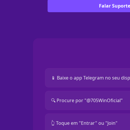
Falar Suport
📱 Baixe o app Telegram no seu disp
🔍 Procure por "@705WinOficial"
👆 Toque em "Entrar" ou "Join"