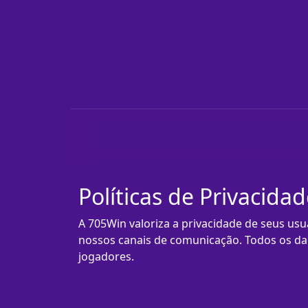
Políticas de Privacida
A 705Win valoriza a privacidade de seus us
nossos canais de comunicação. Todos os dad
jogadores.