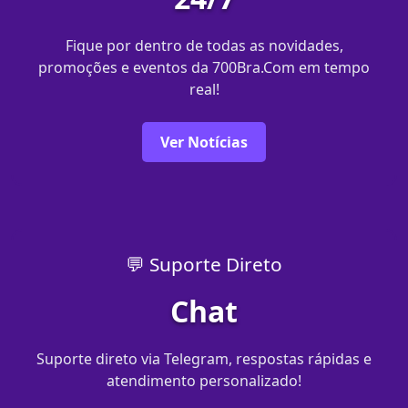
Fique por dentro de todas as novidades,
promoções e eventos da 700Bra.Com em tempo
real!
Ver Notícias
💬 Suporte Direto
Chat
Suporte direto via Telegram, respostas rápidas e
atendimento personalizado!