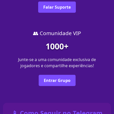
Falar Suporte
👥 Comunidade VIP
1000+
Junte-se a uma comunidade exclusiva de
jogadores e compartilhe experiências!
Entrar Grupo
📱 Como Seguir no Telegram