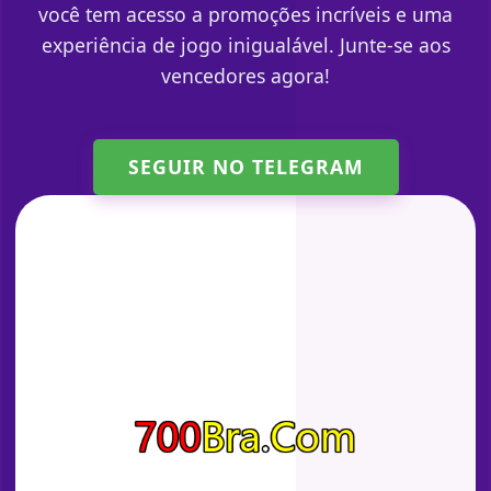
você tem acesso a promoções incríveis e uma
experiência de jogo inigualável. Junte-se aos
vencedores agora!
SEGUIR NO TELEGRAM