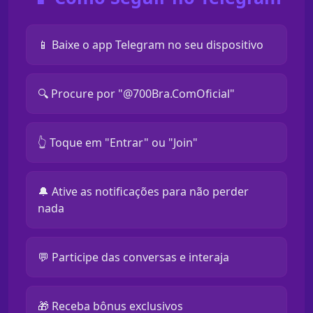
📱 Baixe o app Telegram no seu dispositivo
🔍 Procure por "@700Bra.ComOficial"
👆 Toque em "Entrar" ou "Join"
🔔 Ative as notificações para não perder
nada
💬 Participe das conversas e interaja
🎁 Receba bônus exclusivos