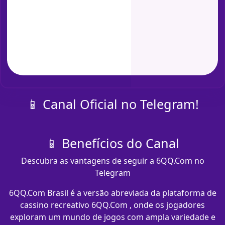
📱 Canal Oficial no Telegram!
📱 Benefícios do Canal
Descubra as vantagens de seguir a 6QQ.Com no
Telegram
6QQ.Com Brasil é a versão abreviada da plataforma de
cassino recreativo 6QQ.Com , onde os jogadores
exploram um mundo de jogos com ampla variedade e