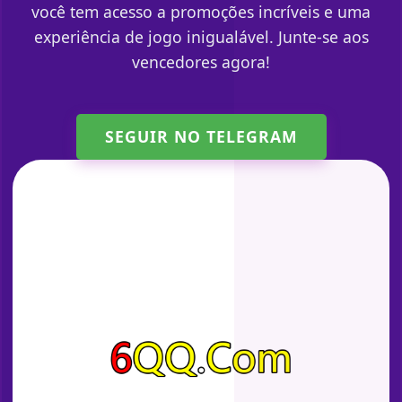
você tem acesso a promoções incríveis e uma
experiência de jogo inigualável. Junte-se aos
vencedores agora!
SEGUIR NO TELEGRAM