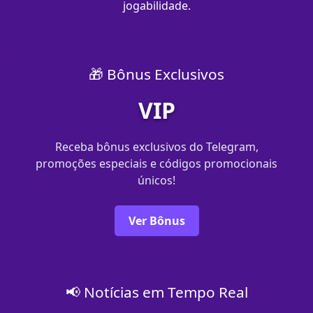
jogabilidade.
🎁 Bônus Exclusivos
VIP
Receba bônus exclusivos do Telegram,
promoções especiais e códigos promocionais
únicos!
Ver Bônus
📢 Notícias em Tempo Real