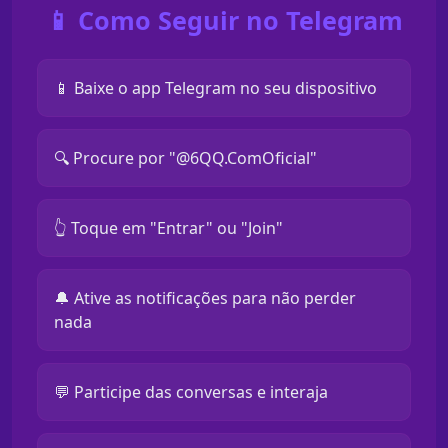
📱 Como Seguir no Telegram
📱 Baixe o app Telegram no seu dispositivo
🔍 Procure por "@6QQ.ComOficial"
👆 Toque em "Entrar" ou "Join"
🔔 Ative as notificações para não perder
nada
💬 Participe das conversas e interaja