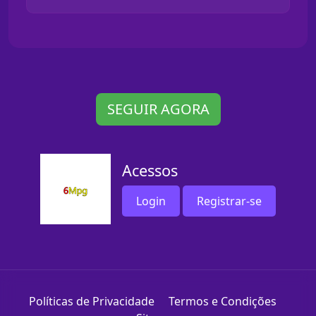
SEGUIR AGORA
Acessos
Login
Registrar-se
Políticas de Privacidade
Termos e Condições