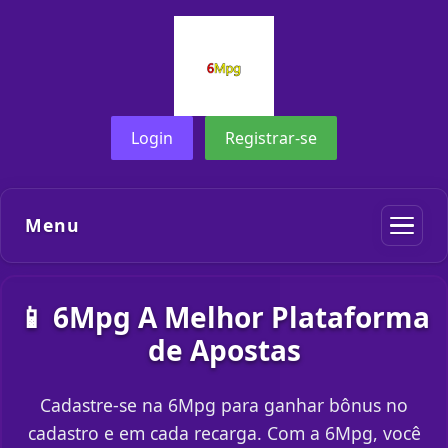
Login
Registrar-se
Menu
📱 6Mpg A Melhor Plataforma
de Apostas
Cadastre-se na 6Mpg para ganhar bônus no
cadastro e em cada recarga. Com a 6Mpg, você