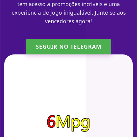
tem acesso a promoções incríveis e uma
experiência de jogo inigualável. Junte-se aos
vencedores agora!
SEGUIR NO TELEGRAM