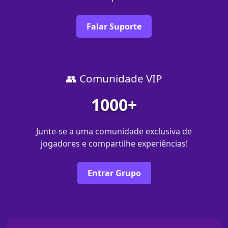
Falar Suporte
👥 Comunidade VIP
1000+
Junte-se a uma comunidade exclusiva de
jogadores e compartilhe experiências!
Entrar Grupo