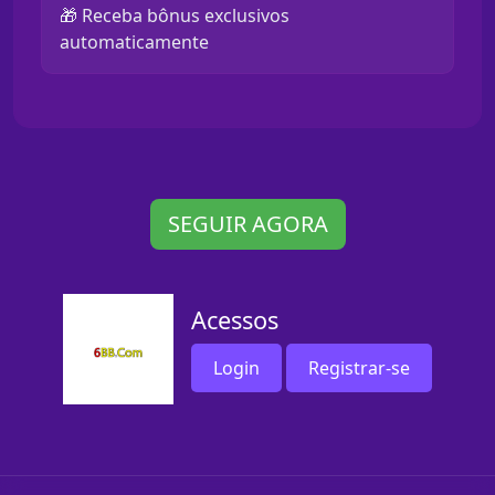
🎁 Receba bônus exclusivos
automaticamente
SEGUIR AGORA
Acessos
Login
Registrar-se