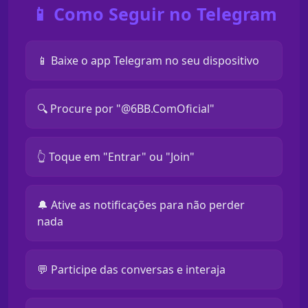
📱 Como Seguir no Telegram
📱 Baixe o app Telegram no seu dispositivo
🔍 Procure por "@6BB.ComOficial"
👆 Toque em "Entrar" ou "Join"
🔔 Ative as notificações para não perder
nada
💬 Participe das conversas e interaja