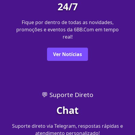
24/7
Fique por dentro de todas as novidades,
promoções e eventos da 6BB.Com em tempo
real!
Ver Notícias
💬 Suporte Direto
Chat
Suporte direto via Telegram, respostas rápidas e
atendimento personalizado!