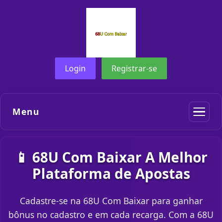
Login
Registrar-se
Menu
📱 68U Com Baixar A Melhor
Plataforma de Apostas
Cadastre-se na 68U Com Baixar para ganhar
bônus no cadastro e em cada recarga. Com a 68U