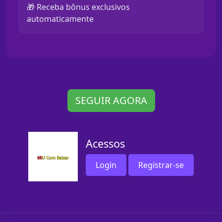
🎁 Receba bônus exclusivos
automaticamente
SEGUIR AGORA
Acessos
Login
Registrar-se