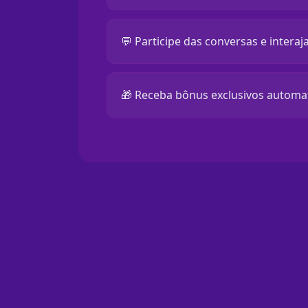
💬 Participe das conversas e interaj
🎁 Receba bônus exclusivos autom