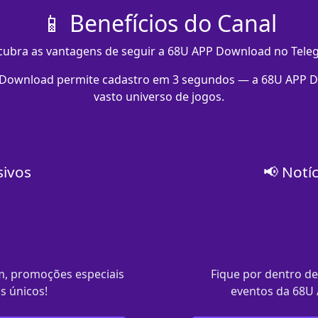
📱 Benefícios do Canal
cubra as vantagens de seguir a 68U APP Download no Tele
 Download permite cadastro em 3 segundos — a 68U APP Dow
vasto universo de jogos.
sivos
📢 Notí
m, promoções especiais
Fique por dentro d
s únicos!
eventos da 68U