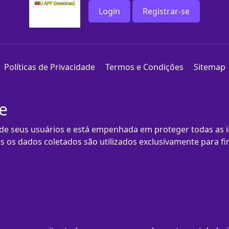
Login
Registrar-se
Políticas de Privacidade
Termos e Condições
Sitemap
de
 de seus usuários e está empenhada em proteger todas as 
 os dados coletados são utilizados exclusivamente para fi