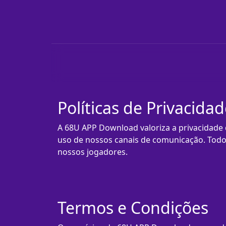
Políticas de Privacida
A 68U APP Download valoriza a privacidade
uso de nossos canais de comunicação. Todos
nossos jogadores.
Termos e Condições