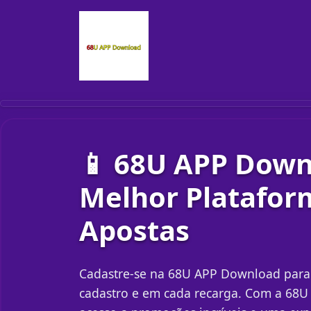
📱 68U APP Down
Melhor Platafor
Apostas
Cadastre-se na 68U APP Download para
cadastro e em cada recarga. Com a 68